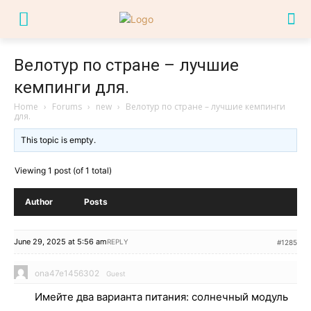
Велотур по стране – лучшие
кемпинги для.
Home
›
Forums
›
new
›
Велотур по стране – лучшие кемпинги
для.
This topic is empty.
Viewing 1 post (of 1 total)
Author
Posts
June 29, 2025 at 5:56 am
REPLY
#1285
ona47e1456302
Guest
Имейте два варианта питания: солнечный модуль