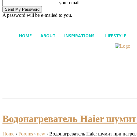
your email
A password will be e-mailed to you.
Bible
Fashion
My Pics
Thursday, August 6, 2026
Sign in / Join
HOME
ABOUT
INSPIRATIONS
LIFESTYLE
Водонагреватель Haier шумит
Home
›
Forums
›
new
›
Водонагреватель Haier шумит при нагрев