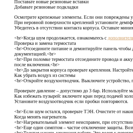
Поставьте новые резиновые вставки
Добавьте резиновые подкладки
Осмотрите крепежные элементы. Если они повреждены у
При неровной поверхности креплений установите демпфе
Убедитесь в отсутствии контакта корпуса. Оставьте мини
<br>Когда шум продолжается, ознакомьтесь с
дополнител
Проверка и замена термостата
<br>Отсоедините питание и демонтируйте панель чтобы д
документацией.<br>
<br>При поломке термостата отсоедините провода и аккур
после включения.<br>
<br>До закрытия корпуса проверьте крепления. Настройте
Как убрать воздух из системы
<br>Откройте воздухоотводчик. Выключите устройство, п
Проверьте давление – допустимо до 3 бар. Используйте м
Как избежать пузырей: включите кран перед подачей хол
Установите воздухоотводчик если пробки повторяются.
<br>Если шум остался, проверьте ТЭН. Очистите от накипи
Когда менять нагреватель
<br>Нагревательный элемент неисправен, при отсутствии
<br>Еще один симптом – частое отключение защиты. Во
<br>Толстая накипь ухудшают работу. Это ведет к перегре