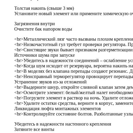
Толстая накипь (свыше 3 мм)
Установите новый элемент или примените химическую о
Загрязнения внутри
Очистите бак напором воды
<br>Металлический лязг часто вызваны плохим креплени
<br>Низкочастотный гул требует проверки регулятора. П
<br>Свистящие звуки бывает признаком разгерметизации.
Источники шума при запуске
<br>Убедитесь в надежности соединений – ослабление ус
<br>Когда шум исходит от резервуара, вероятна накипь н
<br>В моделях без клапана перепады создают резонанс. 
<br>Неисправный терморегулятор провоцирует перепады. 
Устранение звуков из-за отложений
<br>Выдерните шнур, откройте сливной клапан затем де
<br>Осмотрите элемент: белый/желтый налет необходимо 
<br>Погрузите элемент в раствор на ночь. Удалите отлож
<br>Удалите остатки средства, верните в корпус, заменит
Ликвидация люфта монтажных элементов
<br>Контролируйте состояние болтов. Разболтанные узл
Убедитесь в надежности настенного крепления
Затяните все винты