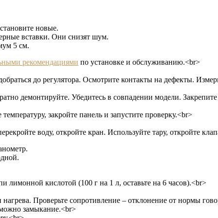
становите новые.
рные вставки. Они снизят шум.
мум 5 см.
ьными рекомендациями
по установке и обслуживанию.<br>
обраться до регулятора. Осмотрите контакты на дефекты. Изме
атно демонтируйте. Убедитесь в совпадении модели. Закрепите 
 температуру, закройте панель и запустите проверку.<br>
ерекройте воду, откройте кран. Используйте тару, откройте кла
анометр.
одной.
 лимонной кислотой (100 г на 1 л, оставьте на 6 часов).<br>
 нагрева. Проверьте сопротивление – отклонение от нормы гово
зможно замыкание.<br>
ву.<br>