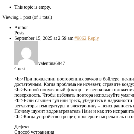
This topic is empty.
Viewing 1 post (of 1 total)
Author
Posts
September 15, 2025 at 2:59 am
#9062
Reply
valentina6847
Guest
<br>При появлении посторонних звуков в бойлере, начнит
достаточным. Когда проблема не исчезает, стравите возд
<br>Второй популярный фактор – известковые отложения 
поверхность. Чтобы избежать повтора используйте умягч
<br>Если слышен гул или треск, убедитесь в надежности
регуляторы температуры и электронику – неисправность 
Почему шумит водонагреватель Haier и как это исправит
<br>Когда устройство трещит, проверьте нагреватель на
Дефект
Способ устранения