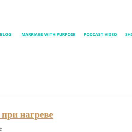
Buy Now!
BLOG
MARRIAGE WITH PURPOSE
PODCAST VIDEO
SH
 при нагреве
е