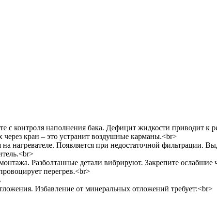
е с контроля наполнения бака. Дефицит жидкости приводит к ре
ух через кран – это устранит воздушные карманы.<br>
на нагревателе. Появляется при недостаточной фильтрации. Выд
итель.<br>
 монтажа. Разболтанные детали вибрируют. Закрепите ослабшие 
провоцирует перегрев.<br>
ь
 отложения. Избавление от минеральных отложений требует:<br>