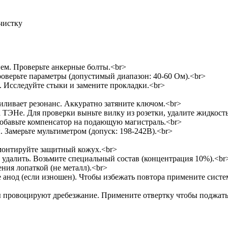
чистку
ем. Проверьте анкерные болты.<br>
роверьте параметры (допустимый диапазон: 40-60 Ом).<br>
 Исследуйте стыки и замените прокладки.<br>
иливает резонанс. Аккуратно затяните ключом.<br>
а ТЭНе. Для проверки выньте вилку из розетки, удалите жидкость
Добавьте компенсатор на подающую магистраль.<br>
Замерьте мультиметром (допуск: 198-242В).<br>
монтируйте защитный кожух.<br>
удалить. Возьмите специальный состав (концентрация 10%).<br
ения лопаткой (не металл).<br>
е анод (если изношен). Чтобы избежать повтора примените систем
ы провоцируют дребезжание. Примените отвертку чтобы поджать