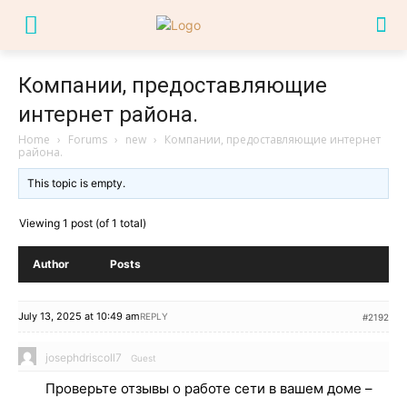
Компании, предоставляющие
интернет района.
Home
›
Forums
›
new
›
Компании, предоставляющие интернет
района.
This topic is empty.
Viewing 1 post (of 1 total)
Author
Posts
July 13, 2025 at 10:49 am
REPLY
#2192
josephdriscoll7
Guest
Проверьте отзывы о работе сети в вашем доме –