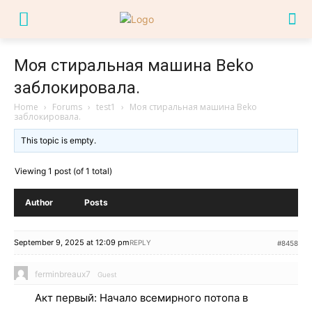
Моя стиральная машина Beko
заблокировала.
Home
›
Forums
›
test1
›
Моя стиральная машина Beko
заблокировала.
This topic is empty.
Viewing 1 post (of 1 total)
Author
Posts
September 9, 2025 at 12:09 pm
REPLY
#8458
ferminbreaux7
Guest
Акт первый: Начало всемирного потопа в