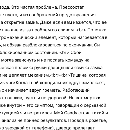
ода. Это частая проблема. Прессостат
не пуста, и из соображений предотвращения
а открытие замка. Даже если вам кажется, что ее
т на дне из-за проблем со сливом. <br> Поломка
тромеханический элемент, который нагревается в
ь, и обязан разблокироваться по окончании. Он
аблокированном состоянии. <br> Сбой
могла зависнуть и не послать команду на
ческая поломка ручки дверцы или язычка замка.
на не цепляет механизм.<br><br>Тишина, которая
мы<br>Когда твой холодильник вдруг замолкает,
а он начинает вдруг греметь. Работающий
что он жив, пусть и нездоровой. Но вот мертвая
ке внутри – это симптом, говорящий о серьезной
итуацией я и встретился. Мой Candy стоял тихий и
анализ не принес результатов. Провод в розетке,
но зарядкой от телефона), дверца прилегает