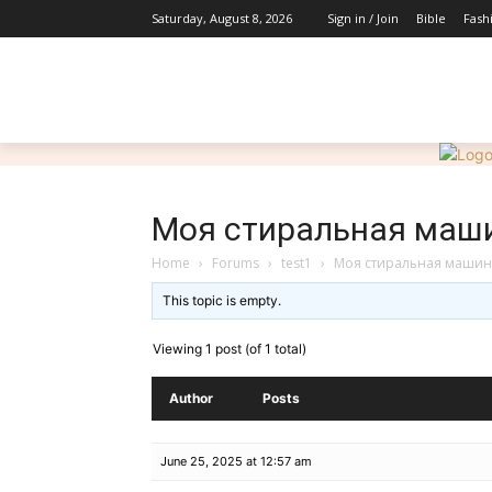
Bible
Fash
Saturday, August 8, 2026
Sign in / Join
HOME
ABOUT
INSPIRATIONS
Моя стиральная маши
Home
›
Forums
›
test1
›
Моя стиральная машина
This topic is empty.
Viewing 1 post (of 1 total)
Author
Posts
June 25, 2025 at 12:57 am