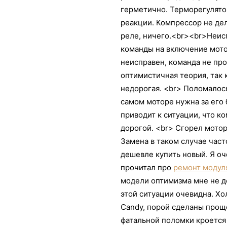
герметично. Терморегулятор
реакции. Компрессор не де
реле, ничего.<br><br>Неисп
команды на включение мото
неисправен, команда не прох
оптимистичная теория, так 
недорогая. <br> Поломалос
самом моторе нужна за его 
приводит к ситуации, что к
дорогой. <br> Сгорел мото
Замена в таком случае част
дешевле купить новый. Я оче
прочитал про
ремонт модул
модели оптимизма мне не 
этой ситуации очевидна. Х
Candy, порой сделаны проще
фатальной поломки кроется 