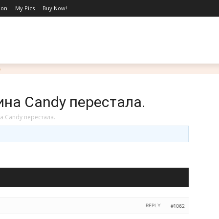
ion
My Pics
Buy Now!
LIFESTYLE
BLOG
MARRIAGE WITH PURPOSE
PO
на Candy перестала.
 Candy перестала.
REPLY
#1062