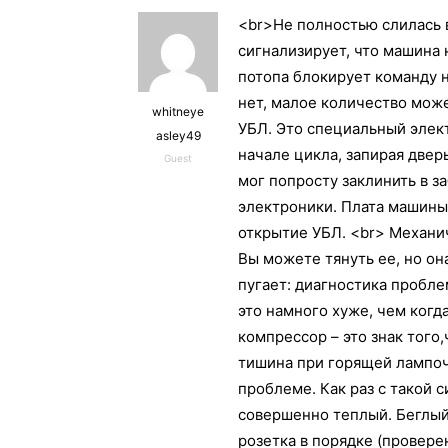
<br>Не полностью слилась в
сигнализирует, что машина 
потопа блокирует команду н
нет, малое количество може
whitneye
УБЛ. Это специальный элек
asley49
начале цикла, запирая двер
Guest
мог попросту заклинить в з
электроники. Плата машины 
открытие УБЛ. <br> Механи
Вы можете тянуть ее, но о
пугает: диагностика пробле
это намного хуже, чем когд
компрессор – это знак того,
тишина при горящей лампоч
проблеме. Как раз с такой с
совершенно теплый. Беглый 
розетка в порядке (провере