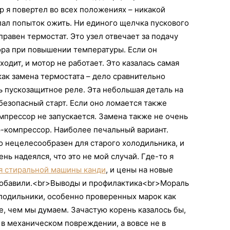
 я повертел во всех положениях – никакой
лал попыток ожить. Ни единого щелчка пускового
равен термостат. Это узел отвечает за подачу
ра при повышении температуры. Если он
одит, и мотор не работает. Это казалась самая
как замена термостата – дело сравнительно
ь пускозащитное реле. Эта небольшая деталь на
безопасный старт. Если оно ломается также
омпрессор не запускается. Замена также не очень
р-компрессор. Наиболее печальный вариант.
о нецелесообразен для старого холодильника, и
нь надеялся, что это не мой случай. Где-то я
я стиральной машины канди
, и цены на новые
добавили.<br>Выводы и профилактика<br>Мораль
олодильники, особенно проверенных марок как
, чем мы думаем. Зачастую корень казалось бы,
в механическом повреждении, а вовсе не в