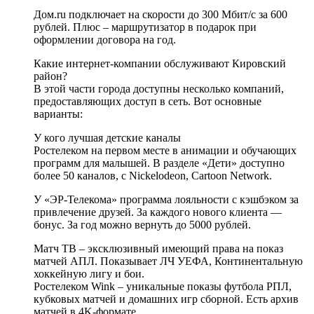
Дом.ru подключает на скорости до 300 Мбит/с за 600
рублей. Плюс – маршрутизатор в подарок при
оформлении договора на год.
Какие интернет-компании обслуживают Кировский
район?
В этой части города доступны несколько компаний,
предоставляющих доступ в сеть. Вот основные
варианты:
У кого лучшая детские каналы
Ростелеком на первом месте в анимации и обучающих
программ для малышей. В разделе «Дети» доступно
более 50 каналов, с Nickelodeon, Cartoon Network.
У «ЭР-Телекома» программа лояльности с кэшбэком за
привлечение друзей. За каждого нового клиента —
бонус. За год можно вернуть до 5000 рублей.
Матч ТВ – эксклюзивный имеющий права на показ
матчей АПЛ. Показывает ЛЧ УЕФА, Континентальную
хоккейную лигу и бои.
Ростелеком Wink – уникальные показы футбола РПЛ,
кубковых матчей и домашних игр сборной. Есть архив
матчей в 4K-формате.