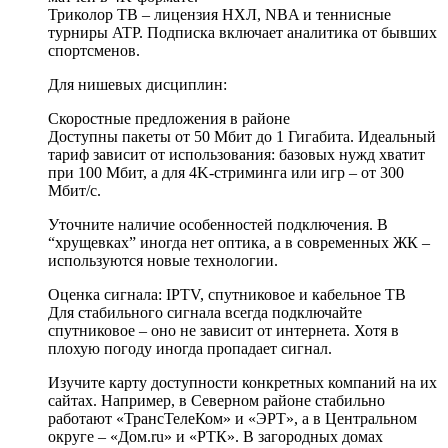
Триколор ТВ – лицензия НХЛ, NBA и теннисные
турниры ATP. Подписка включает аналитика от бывших
спортсменов.
Для нишевых дисциплин:
Скоростные предложения в районе
Доступны пакеты от 50 Мбит до 1 Гигабита. Идеальный
тариф зависит от использования: базовых нужд хватит
при 100 Мбит, а для 4K-стриминга или игр – от 300
Мбит/с.
Уточните наличие особенностей подключения. В
“хрущевках” иногда нет оптика, а в современных ЖК –
используются новые технологии.
Оценка сигнала: IPTV, спутниковое и кабельное ТВ
Для стабильного сигнала всегда подключайте
спутниковое – оно не зависит от интернета. Хотя в
плохую погоду иногда пропадает сигнал.
Изучите карту доступности конкретных компаний на их
сайтах. Например, в Северном районе стабильно
работают «ТрансТелеКом» и «ЭРТ», а в Центральном
округе – «Дом.ru» и «РТК». В загородных домах