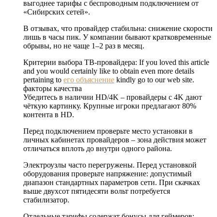
выгоднее тарифы с беспроводным подключением от
«Сибирских сетей».
В отзывах, что провайдер стабильна: снижение скорости
лишь в часы пик. У компании бывают кратковременные
обрывы, но не чаще 1–2 раз в месяц.
Критерии выбора ТВ-провайдера: If you loved this article
and you would certainly like to obtain even more details
pertaining to
его объяснение
kindly go to our web site.
факторы качества
Убедитесь в наличии HD/4K – провайдеры с 4K дают
чёткую картинку. Крупные игроки предлагают 80%
контента в HD.
Перед подключением проверьте место установки в
личных кабинетах провайдеров – зона действия может
отличаться вплоть до внутри одного района.
Электроузлы часто перегружены. Перед установкой
оборудования проверьте напряжение: допустимый
диапазон стандартных параметров сети. При скачках
выше двухсот пятидесяти вольт потребуется
стабилизатор.
Отдельные тарифы содержат бонусы для геймеров: