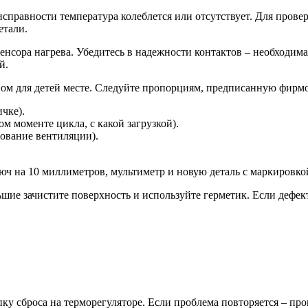
исправности температура колеблется или отсутствует. Для прове
етали.
сенсора нагрева. Убедитесь в надежности контактов – необходим
й.
ном для детей месте. Следуйте пропорциям, предписанную фирм
чке).
м моменте цикла, с какой загрузкой).
ование вентиляции).
юч на 10 миллиметров, мультиметр и новую деталь с маркировк
ие зачистите поверхность и используйте герметик. Если дефект
у сброса на терморегуляторе. Если проблема повторяется – про