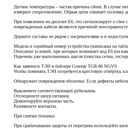
Датчик температуры – частая причина сбоев. В случае не
измерьте сопротивление. Обрыв цепи означает поломку д
При появлении на дисплее E6, это сигнализирует о сбое 
поврежденные кабели являются причиной неисправносте
Держите составы не рядом с нагревателями и в недоступ
Модель и серийный номер устройства (написаны на табли
Описание условий, при которых возникает код E6 (на како
Перечень уже выполненных шагов (очистка сетки, тестир
Как заменить ТЭН в бойлере Gorenje TGR 80 NGV9
Чтобы поменять ТЭН потребуется крестовую отвёртку, кл
Обнаружьте повреждения оболочки. Если дефекты небольш
Выключите соответствующий рубильник.
Отсоедините шнур питания.
Демонтируйте верхнюю часть.
Разомкните контакты.
При снятии техники:
При срабатывании защиты от перегрева используйте кнопк