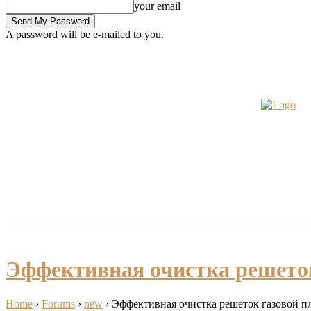
your email
A password will be e-mailed to you.
Bible
Fashion
My Pics
Saturday, August 8, 2026
Sign in / Join
INSPIRATIONS
LIFESTYLE
HOME
ABOUT
Эффективная очистка решеток
Home
›
Forums
›
new
›
Эффективная очистка решеток газовой п