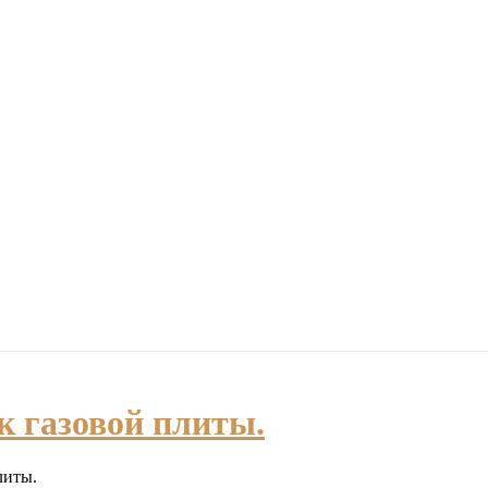
Buy Now!
BLOG
MARRIAGE WITH PURPOSE
PODCAST VIDEO
 газовой плиты.
литы.