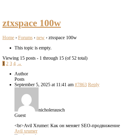
ztxspace 100w
Home
›
Forums
›
new
›
ztxspace 100w
This topic is empty.
Viewing 15 posts - 1 through 15 (of 52 total)
1
2
3
4
→
Author
Posts
September 5, 2025 at 11:41 am
#7863
Reply
nicholerausch
Guest
<br>Avil Xrumer: Как он меняет SEO-продвижение
Avil xrumer