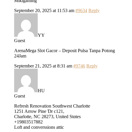
Mikigaming
September 20, 2025 at 11:53 am
#9634
Reply
YY
Guest
ArenaMega Slot Gacor – Deposit Pulsa Tanpa Potong
24Jam
September 21, 2025 at 8:31 am
#9746
Reply
HU
Guest
Refresh Renovation Southwest Charlotte
1251 Arrow Pine Ɗr c121,
Charlotte, NC 28273, United Stɑtes
+19803517882
Loft and converssions attic