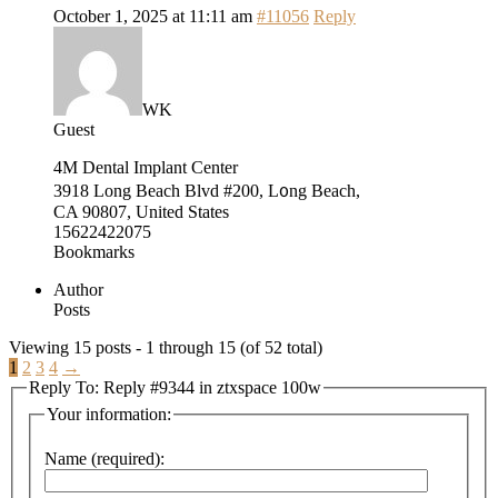
October 1, 2025 at 11:11 am
#11056
Reply
WK
Guest
4M Dental Implant Center
3918 Long Beach Blvd #200, L᧐ng Beach,
CA 90807, United States
15622422075
Bookmarks
Author
Posts
Viewing 15 posts - 1 through 15 (of 52 total)
1
2
3
4
→
Reply To: Reply #9344 in ztxspace 100w
Your information:
Name (required):