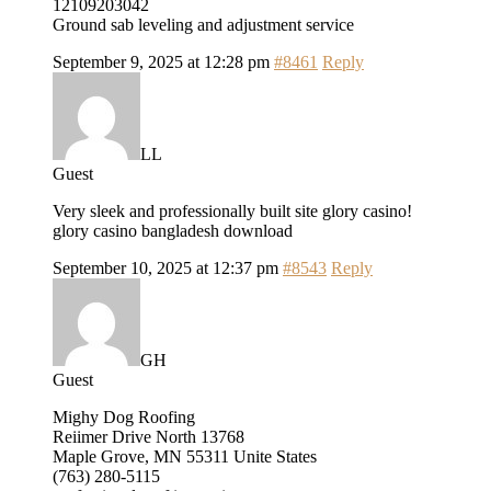
12109203042
Ground sab leveling аnd adjustment service
September 9, 2025 at 12:28 pm
#8461
Reply
LL
Guest
Very sleek and professionally built site glory casino!
glory casino bangladesh download
September 10, 2025 at 12:37 pm
#8543
Reply
GH
Guest
Mighy Dog Roofing
Reiimer Drive North 13768
Maple Grove, MN 55311 Unite Ѕtates
(763) 280-5115