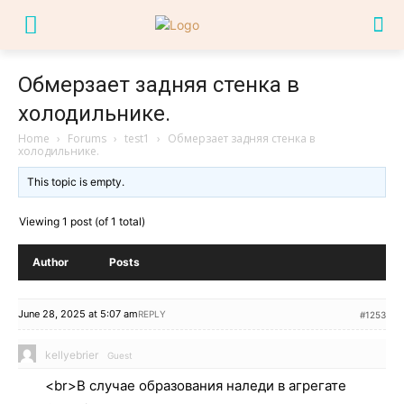
Обмерзает задняя стенка в
холодильнике.
Home
›
Forums
›
test1
›
Обмерзает задняя стенка в
холодильнике.
This topic is empty.
Viewing 1 post (of 1 total)
Author
Posts
June 28, 2025 at 5:07 am
REPLY
#1253
kellyebrier
Guest
<br>В случае образования наледи в агрегате