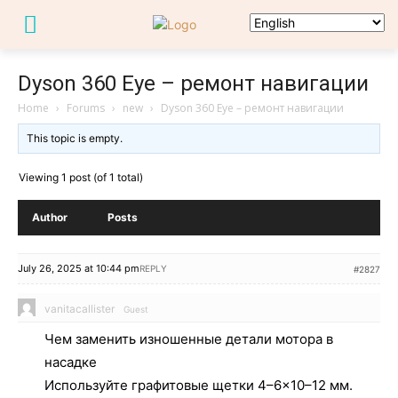
Dyson 360 Eye – ремонт навигации
Home
›
Forums
›
new
›
Dyson 360 Eye – ремонт навигации
This topic is empty.
Viewing 1 post (of 1 total)
Author
Posts
July 26, 2025 at 10:44 pm
REPLY
#2827
vanitacallister
Guest
Чем заменить изношенные детали мотора в
насадке
Используйте графитовые щетки 4–6×10–12 мм.