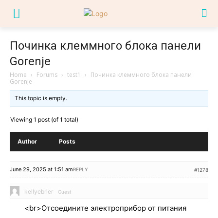
Починка клеммного блока панели
Gorenje
Home
›
Forums
›
test1
›
Починка клеммного блока панели
Gorenje
This topic is empty.
Viewing 1 post (of 1 total)
Author
Posts
June 29, 2025 at 1:51 am
REPLY
#1278
kellyebrier
Guest
<br>Отсоедините электроприбор от питания