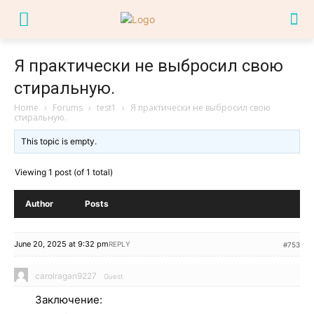
Я практически не выбросил свою
стиральную.
Home
›
Forums
›
test1
›
Я практически не выбросил свою
стиральную.
This topic is empty.
Viewing 1 post (of 1 total)
Author
Posts
June 20, 2025 at 9:32 pm
REPLY
#753
carolragan9227
Guest
Заключение: